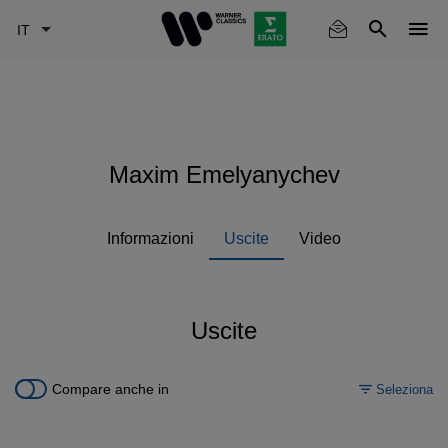
Skip
to
main
content
Maxim Emelyanychev
Informazioni
Uscite
Video
Uscite
Compare anche in
Seleziona