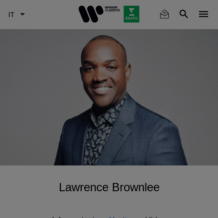
Skip
to
main
content
Lawrence Brownlee