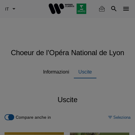
Skip
to
main
content
Choeur de l’Opéra National de Lyon
Informazioni
Uscite
Uscite
Compare anche in
Seleziona