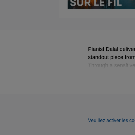
Pianist Dalal delive
standout piece fro
Through a sensitive
calm beauty and th
Veuillez activer les co