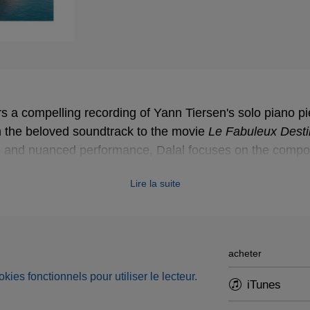
rs a compelling recording of Yann Tiersen's solo piano pi
m the beloved soundtrack to the movie
Le Fabuleux Desti
 and nuanced performance, Dalal focuses on the composi
e underlying somewhat dark tension.
Lire la suite
acheter
okies fonctionnels pour utiliser le lecteur.
iTunes