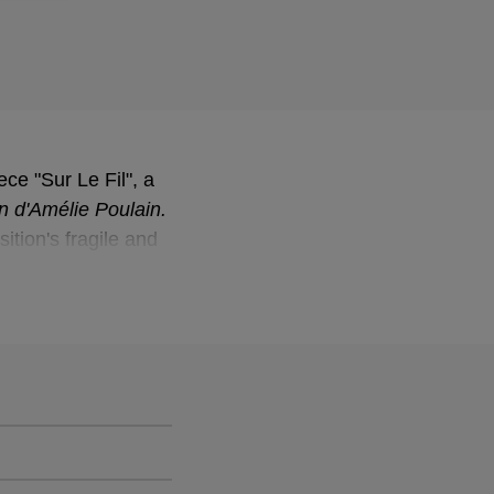
ece "Sur Le Fil", a
n d'Amélie Poulain.
tion's fragile and