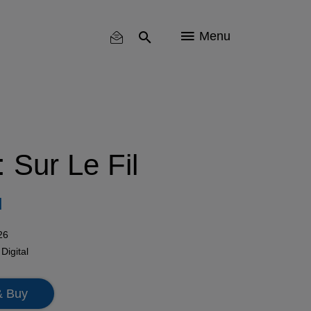
Menu
 Sur Le Fil
l
26
n
Digital
& Buy