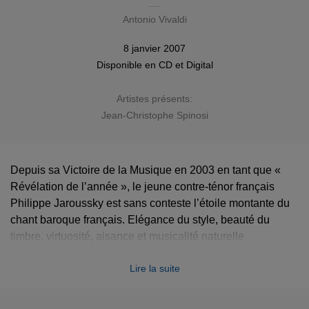
Antonio Vivaldi
8 janvier 2007
Disponible en
CD
et
Digital
Artistes présents:
Jean-Christophe Spinosi
Depuis sa Victoire de la Musique en 2003 en tant que «
Révélation de l’année », le jeune contre-ténor français
Philippe Jaroussky est sans conteste l’étoile montante du
chant baroque français. Elégance du style, beauté du
timbre, virtuosité, aisance et musicalité naturelle
caractérisent ses interprétations.
Lire la suite
Dans ce second récital consacré à Vivaldi, il nous propose
13 airs empruntés à 11 opéras différents de Vivaldi, parmi