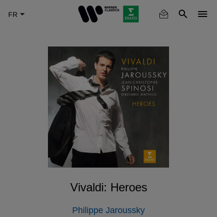
Skip
to
main
content
Vivaldi: Heroes
Philippe Jaroussky