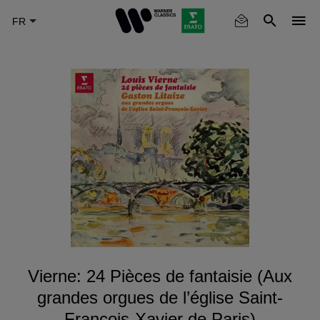
Skip
to
main
content
Vierne: 24 Pièces de fantaisie (Aux
grandes orgues de l’église Saint-
François-Xavier de Paris)