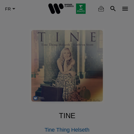
Skip
to
main
content
TINE
Tine Thing Helseth