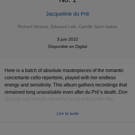
Jacqueline du Pré
Richard Strauss
,
Édouard Lalo
,
Camille Saint-Saëns
3 juin 2022
Disponible en
Digital
Here is a batch of absolute masterpieces of the romantic
concertante cello repertoire, played with her endless
energy and sensitivity. This album gathers recordings that
remained long unavailable even after du Pré’s death.
Don
Don
Quixote
Quixote
was initially meant to be recorded with Otto
Klemperer as a prelude to a concert at the Royal Albert
Lire la suite
Hall, but as they didn’t get on at all the project remained
unrealized. Thankfully a rehearsal session directed by Sir
Adrian Boult was preserved! A few seconds of recording