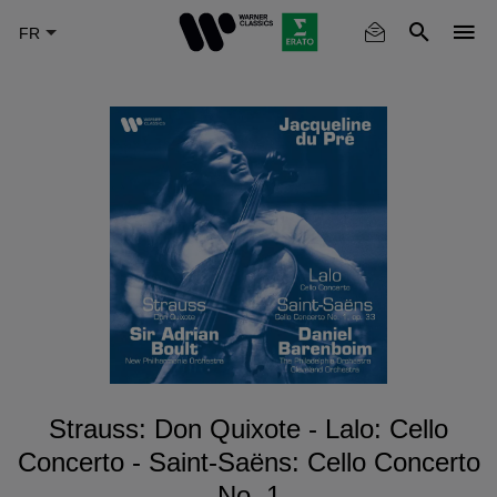
Skip
to
main
content
Strauss: Don Quixote - Lalo: Cello
Concerto - Saint-Saëns: Cello Concerto
No. 1