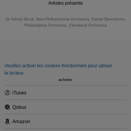
were missing at the very beginning but have been patched
Artistes présents
with the Klemperer version. They are coupled with
concertos by Lalo (which du Pré played for her first
Sir Adrian Boult
,
New Philharmonia Orchestra
,
Daniel Barenboim
,
appearance on TV in 1958) and Saint-Saëns with Daniel
Philadelphia Orchestra
,
Cleveland Orchestra
Barenboim. The latter is a digital premiere.
One of six new digital albums released today by
Jacqueline du Pré, all in brand new high resolution
remasterings!
Veuillez activer les cookies fonctionnels pour utiliser
le lecteur.
acheter
iTunes
Qobuz
Amazon