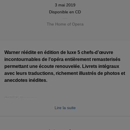
3 mai 2019
Disponible en
CD
The Home of Opera
Warner réédite en édition de luxe 5 chefs-d’œuvre
incontournables de l'opéra entièrement remasterisés
permettant une écoute renouvelée. Livrets intégraux
avec leurs traductions, richement illustrés de photos et
anecdotes inédites.
BIZET
: Carmen
Lire la suite
Victoria de Los Angeles, Janine Micheau, Nicolai Gedda...
MOZART : La Flûte Enchantée