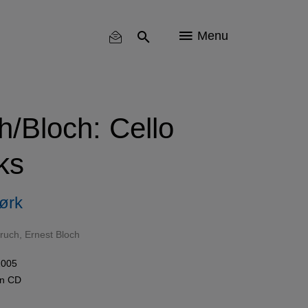
Menu
/Bloch: Cello
ks
ørk
ruch
,
Ernest Bloch
2005
en
CD