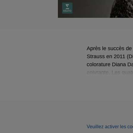
Après le succès de
Strauss en 2011 (D
colorature Diana Da
enivrante. Les quat
compositeur, allient
également l’occasi
le 1er décembre 2019
symphonique de la 
Veuillez activer les co