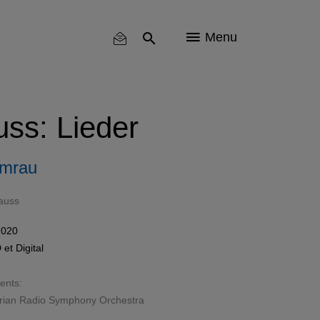
Menu
uss: Lieder
amrau
auss
2020
D
et
Digital
sents:
arian Radio Symphony Orchestra