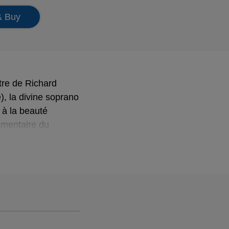
& Buy
tre de Richard
, la divine soprano
 à la beauté
amentaire du
hestre. Ce disque est
qui nous a quitté
rchestre