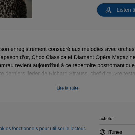
Listen 
 son enregistrement consacré aux mélodies avec orches
iapason d’or, Choc Classica et Diamant Opéra Magazine)
mrau revient aujourd’hui à ce répertoire postromantique
re derniers lieder de Richard Strauss, chef d’œuvre test
 la pureté du chant et la richesse des sonorités de l’orc
Lire la suite
on de rendre hommage à l’immense chef Mariss Jansons 
 et dont c’est ici le dernier témoignage à la tête de l’o
Radio Bavaroise.
acheter
okies fonctionnels pour utiliser le lecteur.
iTunes