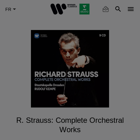
Skip
to
main
content
R. Strauss: Complete Orchestral
Works