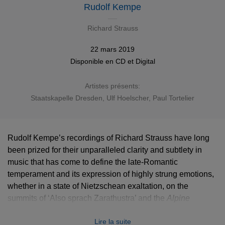
Rudolf Kempe
Richard Strauss
22 mars 2019
Disponible en
CD
et
Digital
Artistes présents:
Staatskapelle Dresden
,
Ulf Hoelscher
,
Paul Tortelier
Rudolf Kempe’s recordings of Richard Strauss have long
been prized for their unparalleled clarity and subtlety in
music that has come to define the late-Romantic
temperament and its expression of highly strung emotions,
whether in a state of Nietzschean exaltation, on the
summits of ‘Also sprach Zarathustra’ and the
Alpine
Symphony
, or in the post-war despair of ‘Metamorphosen’.
Lire la suite
Even in his lighter moods, such as the early and carefree