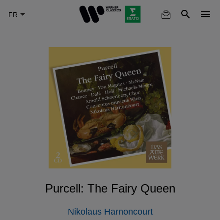
Skip
to
main
content
Purcell: The Fairy Queen
Nikolaus Harnoncourt