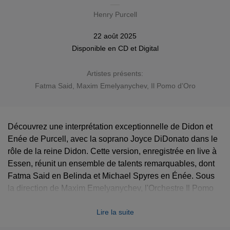
Henry Purcell
22 août 2025
Disponible en
CD
et
Digital
Artistes présents:
Fatma Said
,
Maxim Emelyanychev
, Il Pomo d’Oro
Découvrez une interprétation exceptionnelle de Didon et
Enée de Purcell, avec la soprano Joyce DiDonato dans le
rôle de la reine Didon. Cette version, enregistrée en live à
Essen, réunit un ensemble de talents remarquables, dont
Fatma Said en Belinda et Michael Spyres en Énée. Sous
la direction de Maxim Emelyanychev, l'Orchestre Il Pomo
d'Oro offre une interprétation riche et pleine d'énergie.
Lire la suite