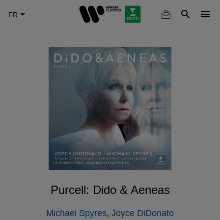
Skip
to
main
content
Purcell: Dido & Aeneas
Michael Spyres
,
Joyce DiDonato