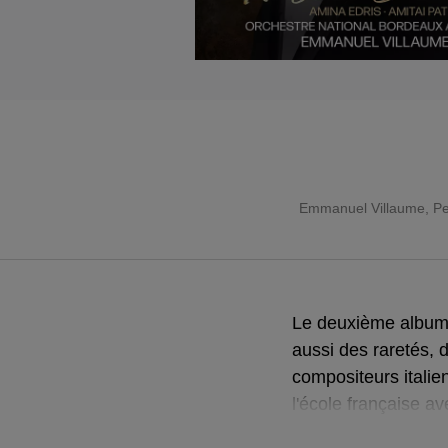
Emmanuel Villaume
, P
Le deuxième album 
aussi des raretés, 
compositeurs italie
l'école française a
accompagné par sa 