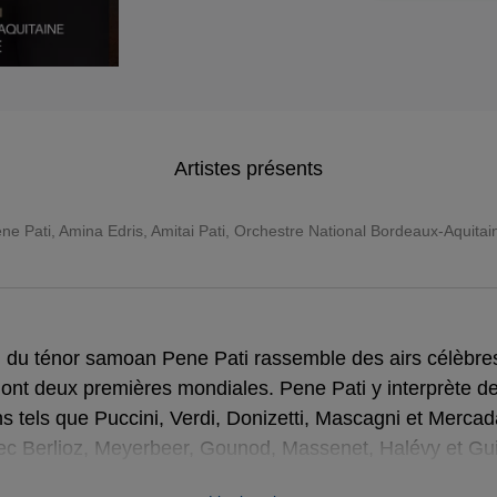
Artistes présents
ene Pati, Amina Edris, Amitai Pati, Orchestre National Bordeaux-Aquit
du ténor samoan Pene Pati rassemble des airs célèbres
dont deux premières mondiales. Pene Pati y interprète 
ns tels que Puccini, Verdi, Donizetti, Mascagni et Mercad
vec Berlioz, Meyerbeer, Gounod, Massenet, Halévy et Guir
femme soprano Amina Edris, son frère ténor Amitai Pati 