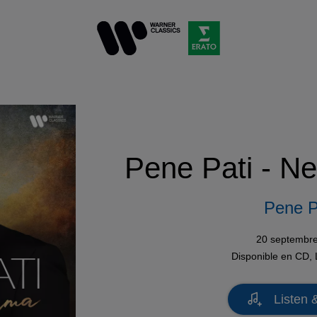
Pene Pati - N
Pene P
20 septembr
Disponible en
CD
,
Listen 