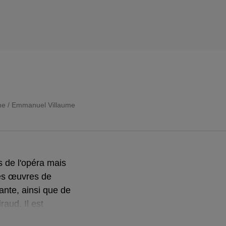
aine / Emmanuel Villaume
 de l'opéra mais
des œuvres de
ante, ainsi que de
aud. Il est
ainsi que le chef