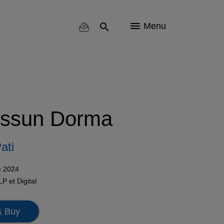
Menu
essun Dorma
ati
e 2024
LP
et
Digital
& Buy