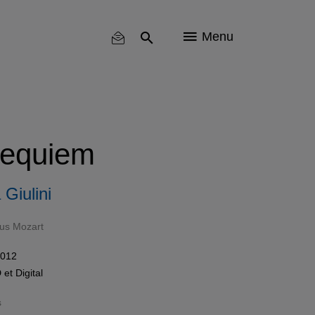
Menu
Requiem
 Giulini
us Mozart
2012
D
et
Digital
s