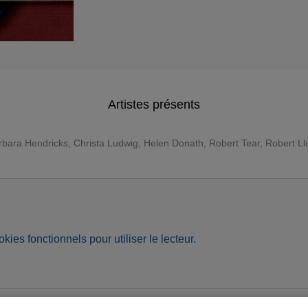
Artistes présents
rbara Hendricks
,
Christa Ludwig
,
Helen Donath
,
Robert Tear
,
Robert Ll
okies fonctionnels pour utiliser le lecteur.