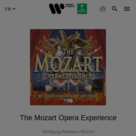
Skip
to
main
content
The Mozart Opera Experience
Wolfgang Amadeus Mozart