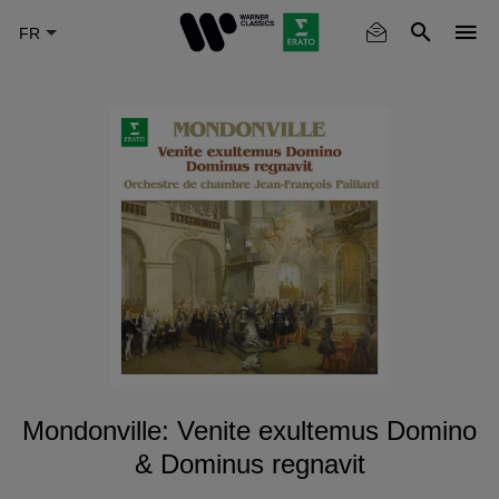
Skip
to
main
content
Mondonville: Venite exultemus Domino
& Dominus regnavit