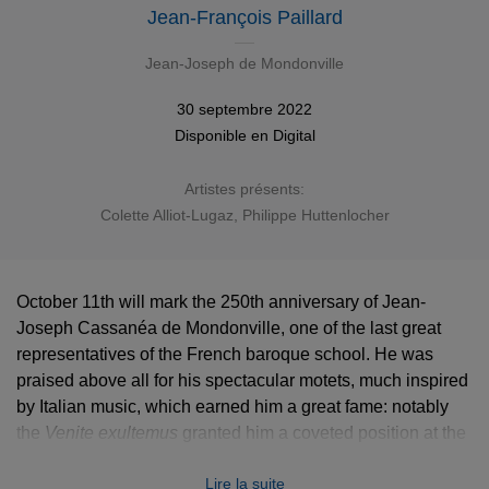
Jean-François Paillard
Jean-Joseph de Mondonville
30 septembre 2022
Disponible en
Digital
Artistes présents:
Colette Alliot-Lugaz
,
Philippe Huttenlocher
October 11th will mark the 250th anniversary of Jean-
Joseph Cassanéa de Mondonville, one of the last great
representatives of the French baroque school. He was
praised above all for his spectacular motets, much inspired
by Italian music, which earned him a great fame: notably
the
Venite exultemus
granted him a coveted position at the
Royal Chapel. We can hear it performed by French
Lire la suite
baroque pioneer Jean-François Paillard, coupled with the