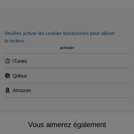
Dominus regnavit
. Featuring Colette Alliot-Lugaz and
Philippe Huttenlocher.
Veuillez activer les cookies fonctionnels pour utiliser
le lecteur.
acheter
iTunes
Qobuz
Amazon
Vous aimerez également