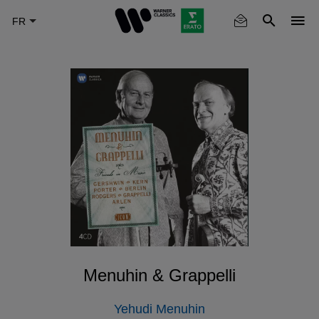
Skip
to
main
content
Menuhin & Grappelli
Yehudi Menuhin