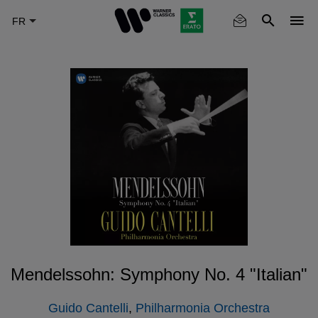
Skip
to
main
content
Mendelssohn: Symphony No. 4 "Italian"
Guido Cantelli
,
Philharmonia Orchestra