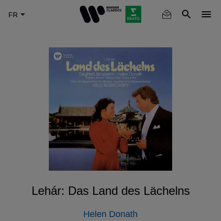
Skip
to
main
content
Lehár: Das Land des Lächelns
Helen Donath