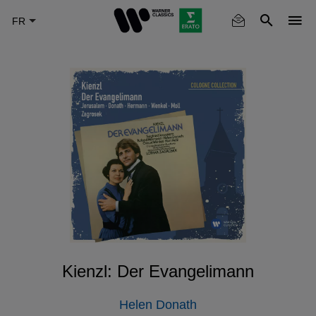
Skip
to
main
content
Kienzl: Der Evangelimann
Helen Donath