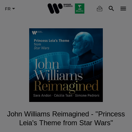
Skip
to
main
content
John Williams Reimagined - "Princess
Leia’s Theme from Star Wars"