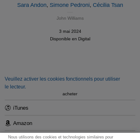
Sara Andon
,
Simone Pedroni
,
Cécilia Tsan
John Williams
3 mai 2024
Disponible en
Digital
Veuillez activer les cookies fonctionnels pour utiliser
le lecteur.
acheter
iTunes
Amazon
Nous utilisons des cookies et technologies similaires pour