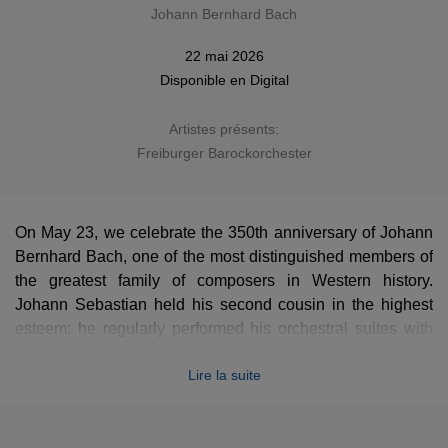
Johann Bernhard Bach
22 mai 2026
Disponible en
Digital
Artistes présents:
Freiburger Barockorchester
On May 23, we celebrate the 350th anniversary of Johann
Bernhard Bach, one of the most distinguished members of
the greatest family of composers in Western history.
Johann Sebastian held his second cousin in the highest
esteem: he regularly performed his orchestral suites with
the Collegium Musicum in Leipzig, and it is thanks to
Lire la suite
copies found in his personal archives that these
masterpieces survived. These works serve as a vital
missing link between the French music of the
Grand Siècle