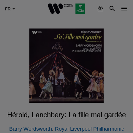
Skip
to
main
content
Hérold, Lanchbery: La fille mal gardée
Barry Wordsworth
,
Royal Liverpool Philharmonic