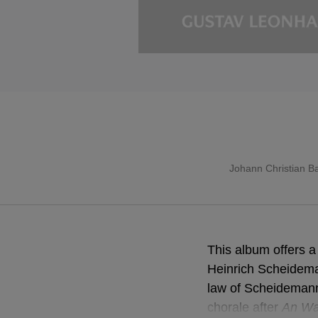
Johann Christian B
This album offers a
Heinrich Scheidema
law of Scheidemann
chorale after
An Wa
An Wa