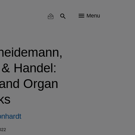
Menu
heidemann,
& Handel:
 and Organ
ks
nhardt
2022