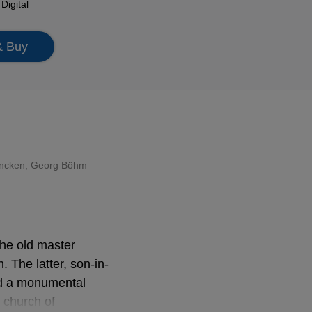
n
Digital
& Buy
incken, Georg Böhm
the old master
The latter, son-in-
ed a monumental
e church of