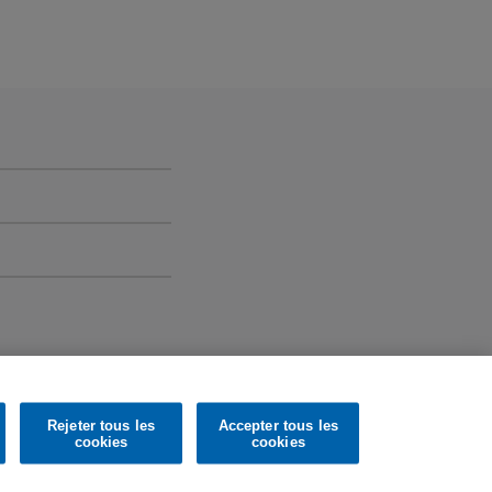
tas by Böhm and
ophone Records Limited. All rights reserved.
Rejeter tous les
Accepter tous les
cookies
cookies
m