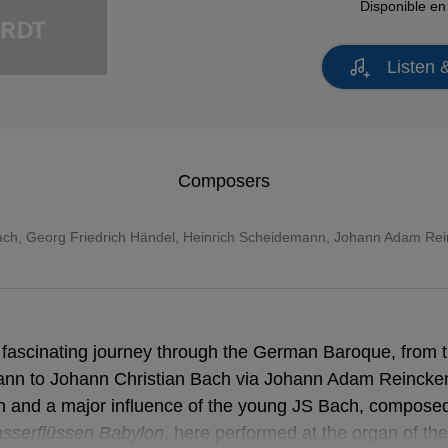
Disponible e
Listen 
Composers
ach
,
Georg Friedrich Händel
, Heinrich Scheidemann, Johann Adam Re
 fascinating journey through the German Baroque, from 
nn to Johann Christian Bach via Johann Adam Reincken. 
 and a major influence of the young JS Bach, compos
sser
sserflüssen Babylon
, here performed at the organ of th