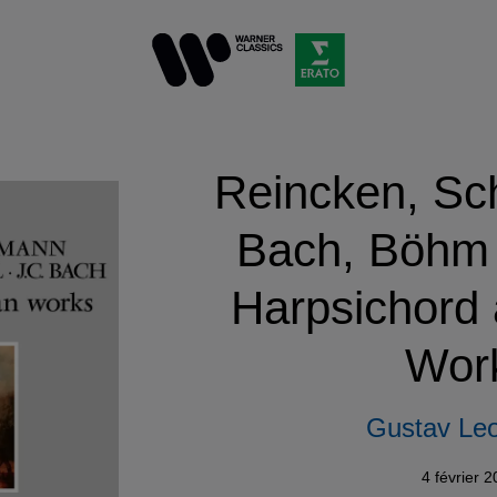
Reincken, Sc
Bach, Böhm 
Harpsichord
Wor
Gustav Leo
4 février 