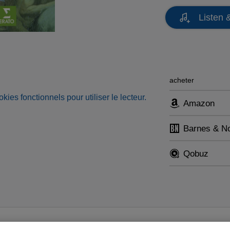
Listen 
acheter
okies fonctionnels pour utiliser le lecteur.
Amazon
Barnes & N
Qobuz