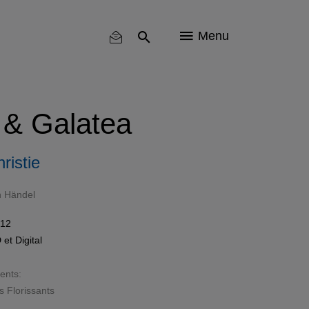
Menu
 & Galatea
ristie
h Händel
012
D
et
Digital
sents:
s Florissants