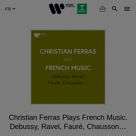
Skip
to
main
content
Christian Ferras Plays French Music.
Debussy, Ravel, Fauré, Chausson…