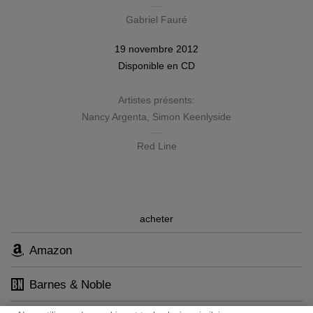
Gabriel Fauré
19 novembre 2012
Disponible en
CD
Artistes présents:
Nancy Argenta
,
Simon Keenlyside
Red Line
acheter
Amazon
Barnes & Noble