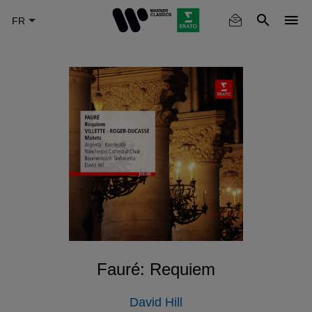
Skip
to
main
content
Fauré: Requiem
David Hill