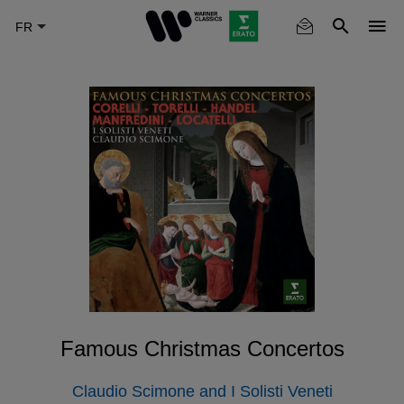
Skip
to
main
content
Famous Christmas Concertos
Claudio Scimone and I Solisti Veneti