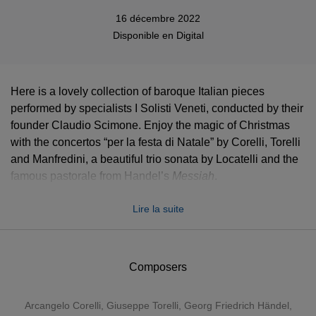
16 décembre 2022
Disponible en
Digital
Here is a lovely collection of baroque Italian pieces
performed by specialists I Solisti Veneti, conducted by their
founder Claudio Scimone. Enjoy the magic of Christmas
with the concertos “per la festa di Natale” by Corelli, Torelli
and Manfredini, a beautiful trio sonata by Locatelli and the
famous pastorale from Handel’s
Messiah
.
Lire la suite
Composers
Arcangelo Corelli
,
Giuseppe Torelli
,
Georg Friedrich Händel
,