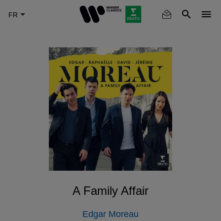
Skip
to
main
content
A Family Affair
Edgar Moreau