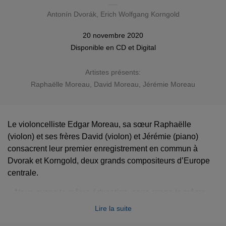
Antonín Dvorák
,
Erich Wolfgang Korngold
20 novembre 2020
Disponible en
CD
et
Digital
Artistes présents:
Raphaëlle Moreau, David Moreau, Jérémie Moreau
Le violoncelliste Edgar Moreau, sa sœur Raphaëlle
(violon) et ses frères David (violon) et Jérémie (piano)
consacrent leur premier enregistrement en commun à
Dvorak et Korngold, deux grands compositeurs d’Europe
centrale.
« Nous avons la même éducation, nous avons la même s
« Nous avons la même éducation, nous avons la même
sensibilité. Faire de la musique tous les quatre était une
Lire la suite
évidence. J’ai choisi pour cette aventure en famille de