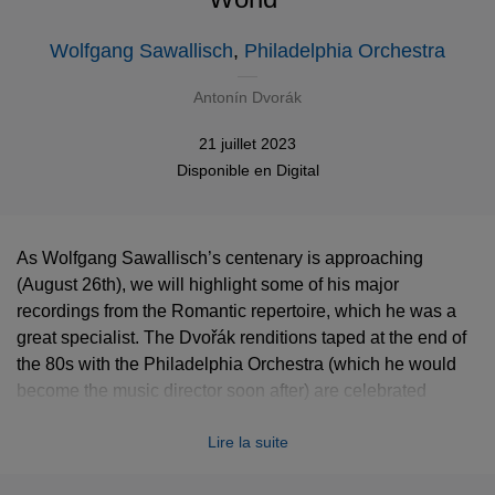
Wolfgang Sawallisch
,
Philadelphia Orchestra
Antonín Dvorák
21 juillet 2023
Disponible en
Digital
As Wolfgang Sawallisch’s centenary is approaching
(August 26th), we will highlight some of his major
recordings from the Romantic repertoire, which he was a
great specialist. The Dvořák renditions taped at the end of
the 80s with the Philadelphia Orchestra (which he would
become the music director soon after) are celebrated
references. Let’s enjoy the digital debut of the
Scherzo
Lire la suite
capriccioso
!