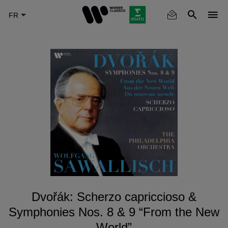
Skip
to
main
content
Dvořák: Scherzo capriccioso &
Symphonies Nos. 8 & 9 “From the New
World”