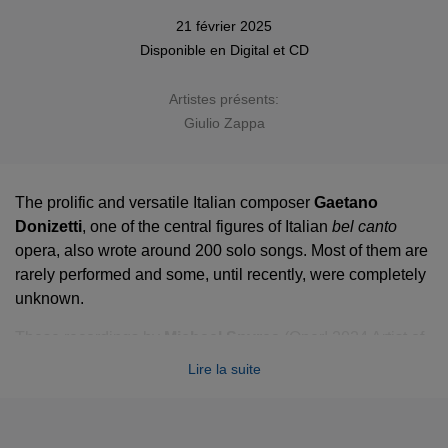
21 février 2025
Disponible en
Digital
et
CD
Artistes présents:
Giulio Zappa
The prolific and versatile Italian composer
Gaetano
Donizetti
, one of the central figures of Italian
bel canto
opera, also wrote around 200 solo songs. Most of them are
rarely performed and some, until recently, were completely
unknown.
These recordings by
Michael Spyres
(Oper! 2024 Artist of
the Year) and
Marie-Nicole Lemieux
(winner of the Lied
Lire la suite
Prize at the Queen Elisabeth Competition) mark the fourth
volume of the complete solo songs
in a series of eight
recital albums. The project makes a powerful case for