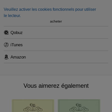
Donizetti as a key figure in the 19th-century song
repertoire, and for the importance of the Italian school in a
Veuillez activer les cookies fonctionnels pour utiliser
field long-dominated by German and French composers.
le lecteur.
acheter
Qobuz
iTunes
Amazon
Vous aimerez également