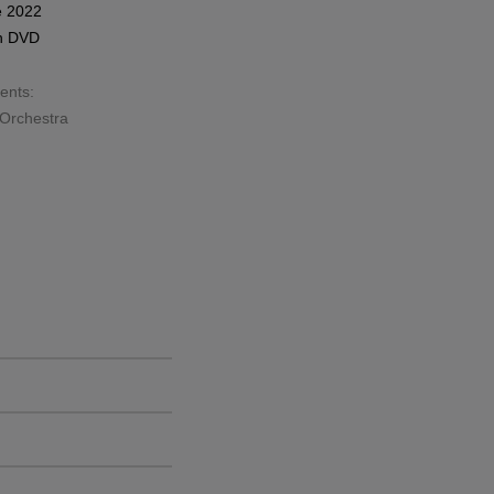
e 2022
n
DVD
sents:
 Orchestra