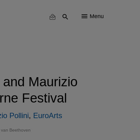
Menu
 and Maurizio
erne Festival
io Pollini
,
EuroArts
 van Beethoven