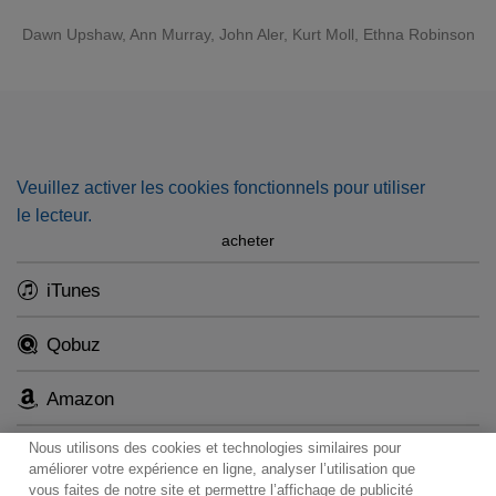
Dawn Upshaw
,
Ann Murray
,
John Aler
,
Kurt Moll
, Ethna Robinson
Veuillez activer les cookies fonctionnels pour utiliser
le lecteur.
acheter
iTunes
Qobuz
Amazon
Nous utilisons des cookies et technologies similaires pour
améliorer votre expérience en ligne, analyser l’utilisation que
vous faites de notre site et permettre l’affichage de publicité