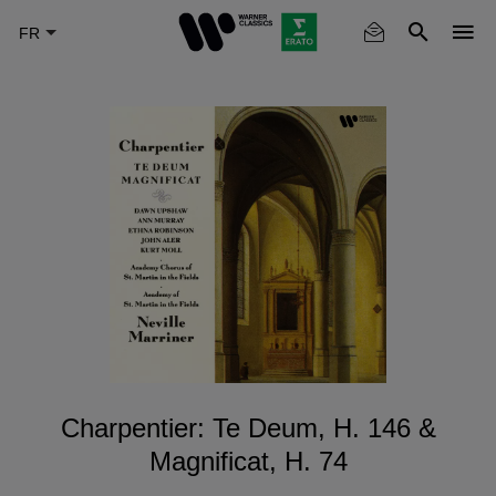
Skip
to
main
content
Charpentier: Te Deum, H. 146 &
Magnificat, H. 74