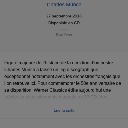
Charles Münch
27 septembre 2018
Disponible en
CD
Box Sets
Figure majeure de l’histoire de la direction d’orchestre,
Charles Munch a laissé un leg discographique
exceptionnel notamment avec les orchestres français que
l’on retrouve ici. Pour commémorer le 50e anniversaire de
sa disparition, Warner Classics édite aujourd’hui une
précieuse et passionnante intégrale en 13 CD (dont
plusieurs raretés) de ses enregistrements pour la Voix de
Lire la suite
son maitre, Erato, Pathé, Columbia et Gramophone.
Toutes les bandes, enregistrées entre 1935 et 1968, ont fait
l’objet d’un remastering minutieux au studio Art & Son. Si