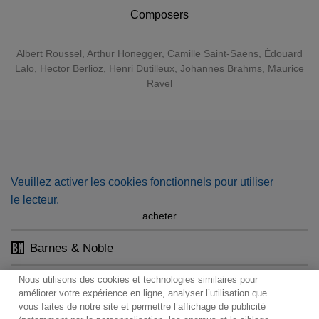
la musique française est très présente dans ce coffret
Composers
(Berlioz, Debussy, Dutilleux, Fauré, Jolivet, Ravel,
Roussel, Saint-Saëns…) le répertoire est important et
Albert Roussel
,
Arthur Honegger
,
Camille Saint-Saëns
,
Édouard
couvre plusieurs nationalités (Beethoven, Honegger, Liszt,
Lalo
,
Hector Berlioz
,
Henri Dutilleux
,
Johannes Brahms
,
Maurice
Mozart, Tchaikovski, Vivaldi...). Charles Munch savait
Ravel
également très bien s’entourer, pour preuve les solistes
présents dans ce coffret : Alfred Cortot, Jean-Claude
Malgoire, André Navarra, Denise Soriano, Joseph Szigeti,
Jacques Thibaud, Kostia Konstantinov, Marguerite Long,
Jean Doyen, Jacques Février…
Veuillez activer les cookies fonctionnels pour utiliser
le lecteur.
acheter
Barnes & Noble
Nous utilisons des cookies et technologies similaires pour
améliorer votre expérience en ligne, analyser l’utilisation que
vous faites de notre site et permettre l’affichage de publicité