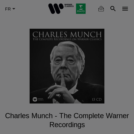
Skip
to
main
content
Charles Munch - The Complete Warner
Recordings