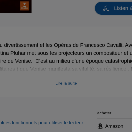
Listen 
 du divertissement et les Opéras de Francesco Cavalli. Av
tina Pluhar met sous les projecteurs un compositeur et 
toire de Venise. C’est au milieu d’une époque catastrop
itaires ) que Venise manifesta sa vitalité, sa résilience :
tionnalisé, les établissement de jeux de hasard et… la con
Lire la suite
istocratie, firent de Venise le Las Vegas de l’Europe du 17
e Cavalli sut tirer parti de l’Opéra vénitien avec ces d
 de l’opéra, que Chritina Pluhar enregistre aujourd’hui 
icieuse Nuria Rial et Hana Blazikova. En bonus, un DVD 
acheter
es l’histoire de l’Arpeggiata de 2004 à 2015 (Monteverdi,
okies fonctionnels pour utiliser le lecteur.
, le tout présenté dans un livre-disque somptueux.
Amazon