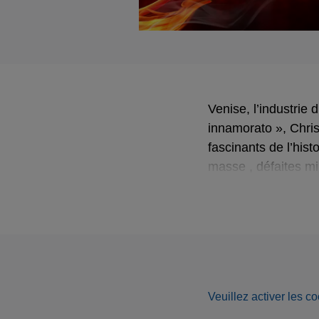
Venise, l’industrie
innamorato », Chris
fascinants de l’his
masse , défaites mil
prostitution institu
opéra voulu par l’ar
dans ce contexte qu
véritable fondement
chantées par la dél
images et en musiqu
Veuillez activer les co
Soler, Kapsberger…)