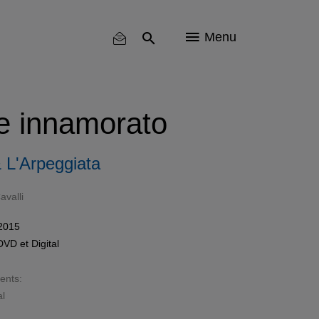
Menu
re innamorato
& L'Arpeggiata
valli
 2015
DVD
et
Digital
sents:
al