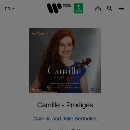
Skip
to
main
content
Camille - Prodiges
Camille and Julie Berthollet