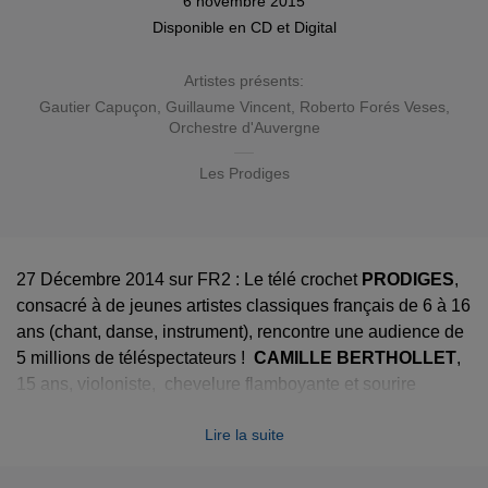
6 novembre 2015
Disponible en
CD
et
Digital
Artistes présents:
Gautier Capuçon
, Guillaume Vincent, Roberto Forés Veses,
Orchestre d'Auvergne
Les Prodiges
27 Décembre 2014 sur FR2 : Le télé crochet
PRODIGES
,
consacré à de jeunes artistes classiques français de 6 à 16
ans (chant, danse, instrument), rencontre une audience de
5 millions de téléspectateurs !
CAMILLE BERTHOLLET
,
15 ans, violoniste, chevelure flamboyante et sourire
désarmant, remporte le télé crochet.
Lire la suite
FR2 lui consacre son JT de 20h et déclare : «
Époustouflante et charismatique, Camille Berthollet a 15