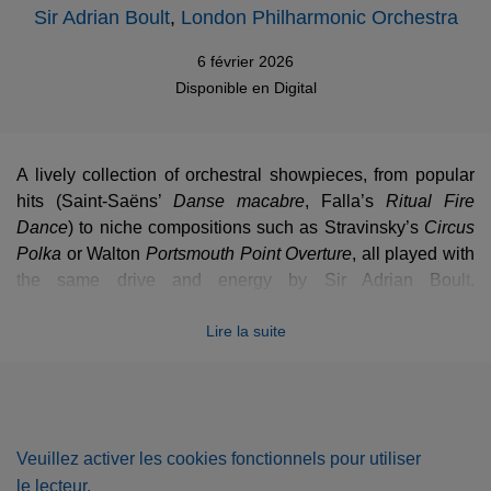
Sir Adrian Boult
,
London Philharmonic Orchestra
6 février 2026
Disponible en
Digital
A lively collection of orchestral showpieces, from popular
hits (Saint-Saëns’
Danse macabre
, Falla’s
Ritual Fire
Dance
) to niche compositions such as Stravinsky’s
Circus
Polka
or Walton
Portsmouth Point Overture
, all played with
the same drive and energy by Sir Adrian Boult.
Thunderstorm of well-deserved
bravos
!
Lire la suite
Veuillez activer les cookies fonctionnels pour utiliser
le lecteur.