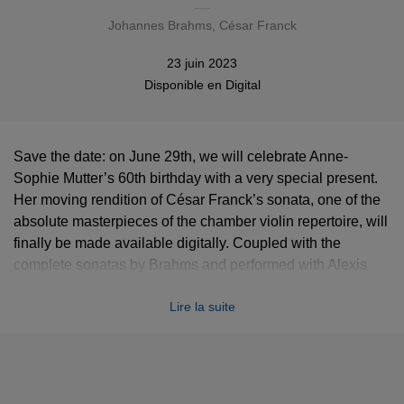
Johannes Brahms
,
César Franck
23 juin 2023
Disponible en
Digital
Save the date: on June 29th, we will celebrate Anne-
Sophie Mutter’s 60th birthday with a very special present.
Her moving rendition of César Franck’s sonata, one of the
absolute masterpieces of the chamber violin repertoire, will
finally be made available digitally. Coupled with the
complete sonatas by Brahms and performed with Alexis
Weissenberg, it was the last missing part of Mutter’s online
Lire la suite
discography, now complete! And cherry on top, the album
will come in immersive format at the same date.