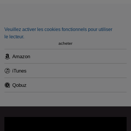
and piano by Dvorák and two other major Czech
composers of the late 19th/early 20th centuries, Leos
Janácek and Josef Suk. The pianist is Charles Owen.
Veuillez activer les cookies fonctionnels pour utiliser
le lecteur.
acheter
Amazon
iTunes
Qobuz