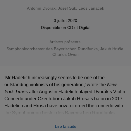
Antonín Dvorák
,
Josef Suk
,
Leoš Janáček
3 juillet 2020
Disponible en
CD
et
Digital
Artistes présents:
Symphonieorchester des Bayerischen Rundfunks
, Jakub Hruša,
Charles Owen
'Mr Hadelich increasingly seems to be one of the
outstanding violinists of his generation,' wrote the
New
York Times
after Augustin Hadelich played Dvorák’s Violin
Concerto under Czech-born Jakub Hrusa’s baton in 2017.
Hadelich and Hrusa have now recorded the concerto with
the Symphonieorchester des Bayerischen Rundfunks .
Bohemian Tales
pairs the concerto with works for violin
Lire la suite