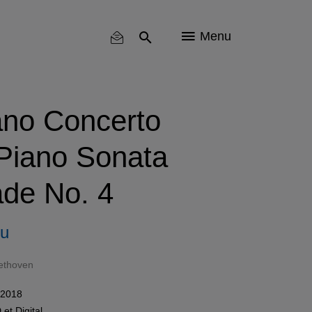
Menu
ano Concerto
 Piano Sonata
ade No. 4
Lu
ethoven
 2018
D
et Digital