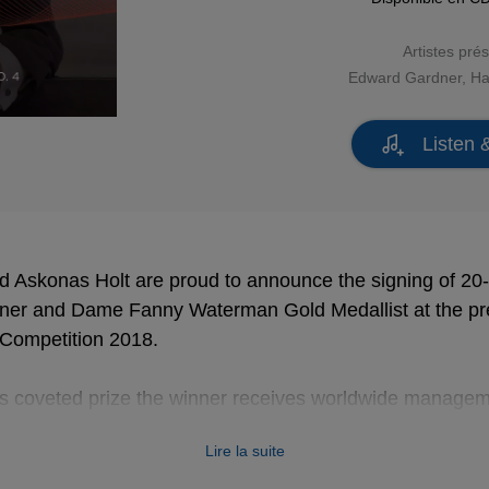
Artistes pré
Edward Gardner
,
Ha
Listen 
d Askonas Holt are proud to announce the signing of 20
winner and Dame Fanny Waterman Gold Medallist at the pr
 Competition 2018.
ar’s coveted prize the winner receives worldwide manage
orld's leading arts management agencies, and an interna
Lire la suite
lassics – one of the foremost global classical music re
ime a record label and a management agency partner with 