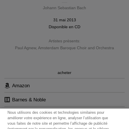
Johann Sebastian Bach
31 mai 2013
Disponible en
CD
Artistes présents:
Paul Agnew
,
Amsterdam Baroque Choir and Orchestra
acheter
Amazon
Barnes & Noble
Nous utilisons des cookies et technologies similaires pour
améliorer votre expérience en ligne, analyser l’utilisation que
vous faites de notre site et permettre l’affichage de publicité
(notamment par la personnalisation, les aperçus et le ciblage