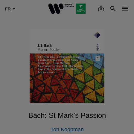
Skip
to
main
content
Bach: St Mark's Passion
Ton Koopman