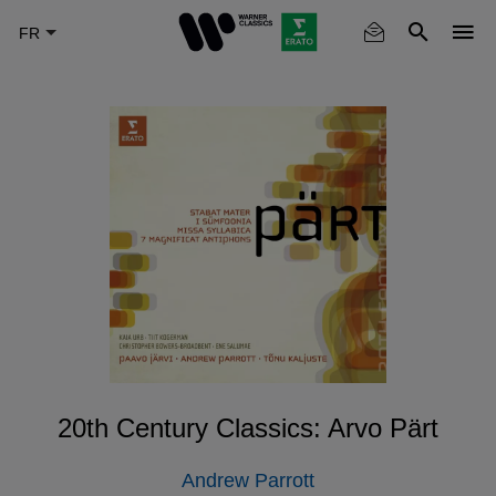
Skip
to
main
content
20th Century Classics: Arvo Pärt
Andrew Parrott