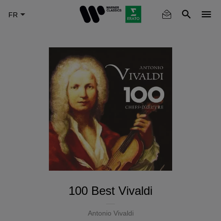
Skip
to
main
content
100 Best Vivaldi
Antonio Vivaldi