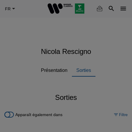
Skip
to
main
content
Nicola Rescigno
Présentation
Sorties
Sorties
Apparaît également dans
Filtre