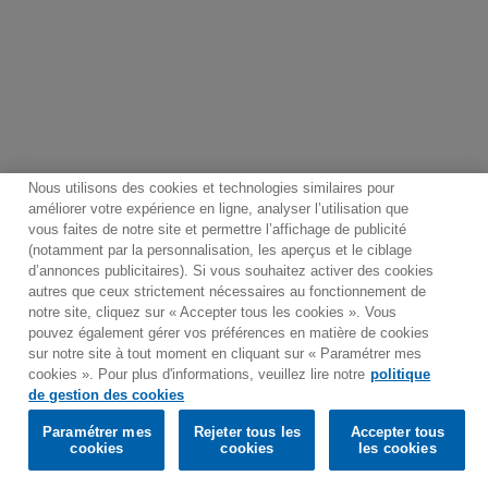
Nous utilisons des cookies et technologies similaires pour
améliorer votre expérience en ligne, analyser l’utilisation que
vous faites de notre site et permettre l’affichage de publicité
(notamment par la personnalisation, les aperçus et le ciblage
Contact
Bulletin
Conditions générales d'utilisation
d’annonces publicitaires). Si vous souhaitez activer des cookies
Politique de traitement des données
Plan du site
autres que ceux strictement nécessaires au fonctionnement de
notre site, cliquez sur « Accepter tous les cookies ». Vous
Politique de gestion des cookies
pouvez également gérer vos préférences en matière de cookies
Paramétrer mes cookies
sur notre site à tout moment en cliquant sur « Paramétrer mes
cookies ». Pour plus d'informations, veuillez lire notre
politique
Would you prefer to visit our website in English?
de gestion des cookies
Paramétrer mes
Rejeter tous les
Accepter tous
© 2025 Parlophone Records Limited. All rights reserved.
Confirm
cookies
cookies
les cookies