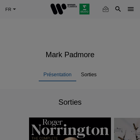
Skip
to
main
content
Mark Padmore
Présentation
Sorties
Sorties