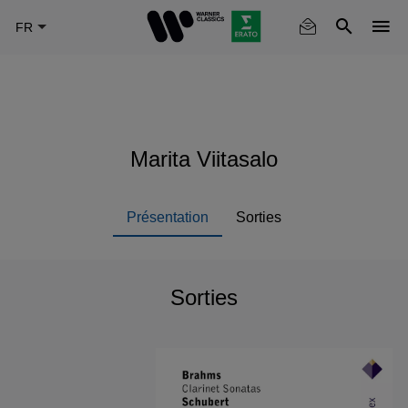
Skip
to
main
content
Marita Viitasalo
Présentation
Sorties
Sorties