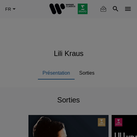
Skip
to
main
content
Lili Kraus
Présentation
Sorties
Sorties