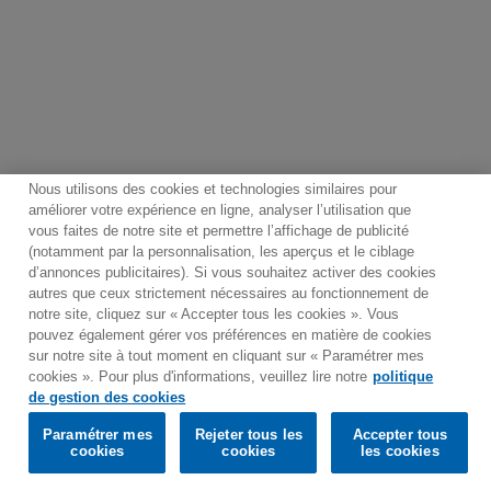
Nous utilisons des cookies et technologies similaires pour
améliorer votre expérience en ligne, analyser l’utilisation que
vous faites de notre site et permettre l’affichage de publicité
(notamment par la personnalisation, les aperçus et le ciblage
Contact
Bulletin
Conditions générales d'utilisation
d’annonces publicitaires). Si vous souhaitez activer des cookies
Politique de traitement des données
Plan du site
autres que ceux strictement nécessaires au fonctionnement de
notre site, cliquez sur « Accepter tous les cookies ». Vous
Politique de gestion des cookies
pouvez également gérer vos préférences en matière de cookies
Paramétrer mes cookies
sur notre site à tout moment en cliquant sur « Paramétrer mes
cookies ». Pour plus d'informations, veuillez lire notre
politique
Would you prefer to visit our website in English?
de gestion des cookies
Paramétrer mes
Rejeter tous les
Accepter tous
© 2025 Parlophone Records Limited. All rights reserved.
Confirm
cookies
cookies
les cookies